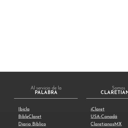
diariobiblico.org
Al servicio de la
Somos
PALABRA
CLARETIA
Ibicla
iClaret
BibleClaret
USA-Canadá
Diario Bíblico
ClaretianosMX