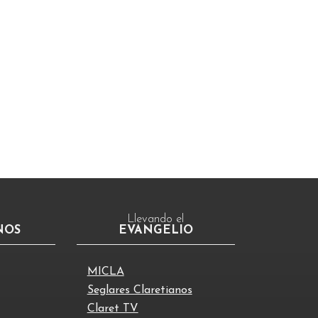
Llevando el
NOS
EVANGELIO
MICLA
Seglares Claretianos
Claret TV