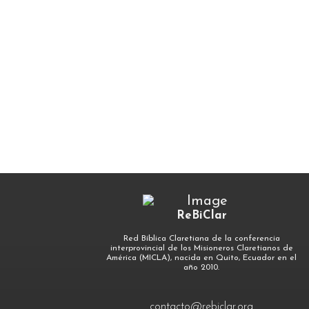
ReBiClar
Red Bíblica Claretiana de la conferencia
interprovincial de los Misioneros Claretianos de
América (MICLA), nacida en Quito, Ecuador en el
año 2010.
contacto@rebiclar.org