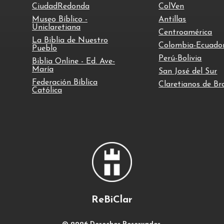
CiudadRedonda
ColVen
Museo Bíblico -
Antillas
Uniclaretiana
Centroamérica
La Biblia de Nuestro
Colombia-Ecuado
Pueblo
Perú-Bolivia
Biblia Online - Ed. Ave-
María
San José del Sur
Federación Bíblica
Claretianos de Bra
Católica
ReBiClar